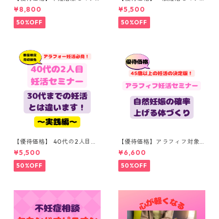
ー「体外受精で子宝に恵まれ
ー（35～44歳対象）「その妊
¥8,800
¥5,500
る体づくり」（150分）
活をやめるだけで自然妊娠で
子宝に恵まれる」（150分）
50%OFF
50%OFF
【優待価格】 40代の2人目妊
【優待価格】アラフィフ対象
活セミナー「40代の妊活は30
セミナー（45歳以上対象）
¥5,500
¥6,600
代とは違う！〇〇を意識する
「その不妊治療…本当に必要で
だけでコウノトリはやってく
すか？」（１５０分）
50%OFF
50%OFF
る？」（１５０分）