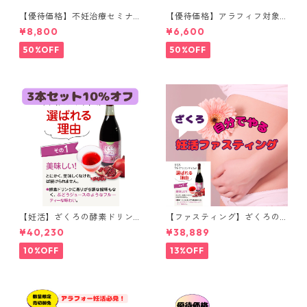
【優待価格】不妊治療セミナ
【優待価格】アラフィフ対象
ー「体外受精で子宝に恵まれ
セミナー（45歳以上対象）
¥8,800
¥6,600
る体づくり」（150分）
「その不妊治療…本当に必要で
すか？」（１５０分）
50%OFF
50%OFF
【妊活】ざくろの酵素ドリン
【ファスティング】ざくろの
ク（３本セット）
妊活ファスティング～３DAYS
¥40,230
¥38,889
セルフ～「卵子のアンチエイ
ジングで子宝に恵まれる」
10%OFF
13%OFF