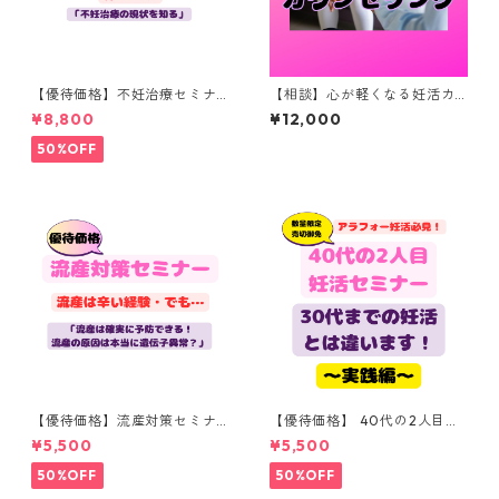
【優待価格】不妊治療セミナ
【相談】心が軽くなる妊活カ
ー「体外受精で子宝に恵まれ
ウンセリング（６０分）
¥8,800
¥12,000
る体づくり」（150分）
50%OFF
【優待価格】流産対策セミナ
【優待価格】 40代の2人目妊
ー「流産は予防できる！！！
活セミナー「40代の妊活は30
¥5,500
¥5,500
流産の原因は本当に遺伝子異
代とは違う！〇〇を意識する
常？」（１５０分）
だけでコウノトリはやってく
50%OFF
50%OFF
る？」（１５０分）