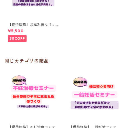
【優待価格】流産対策セミナ
ー「流産は予防できる！！！
¥5,500
流産の原因は本当に遺伝子異
常？」（１５０分）
50%OFF
同じカテゴリの商品
【優待価格】不妊治療セミナ
【優待価格】一般妊活セミナ