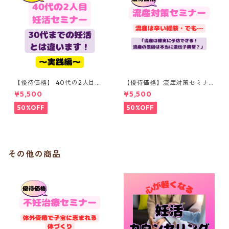
【優待価格】 40代の2人目妊
【優待価格】流産対策セミナ
活セミナー「40代の妊活は30
ー「流産は予防できる！！！
¥5,500
¥5,500
代とは違う！〇〇を意識する
流産の原因は本当に遺伝子異
だけでコウノトリはやってく
常？」（１５０分）
50%OFF
50%OFF
る？」（１５０分）
その他の商品