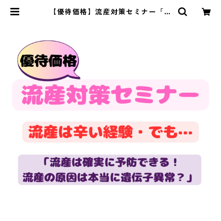
【優待価格】流産対策セミナー「流
産は予防できる！！！流産の原因は
本当に遺伝子異常？」（１５０分）
| アラフォー妊活専門学校公式オン
ラインショップ