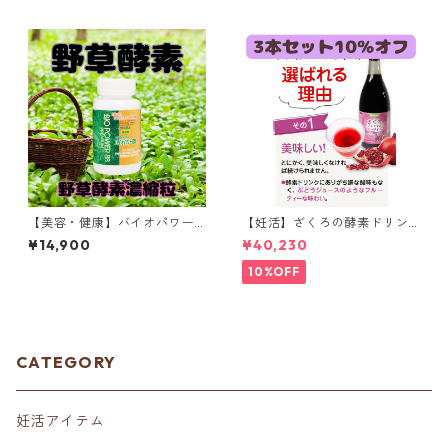
【美容・健康】バイオパワー8
【妊活】ざくろの酵素ドリン
8プレミアム（野草酵素濃縮
ク（３本セット）
¥14,900
¥40,230
粒）
10%OFF
CATEGORY
妊活アイテム