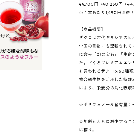
44,700円→40,230円（
※１本あたり1,490円お得
【商品概要】
ザクロは古代ギリシアのヒ
中国の書物にも記載されて
に含み「幻の宝石」「生命
た。ざくろプレミアムエン
も言われるザクロを60種
複合微生物を活用した特許
により、栄養分の消化吸収
☆ポリフェノール含有量：
☆加齢とともに減少するエ
に補う。