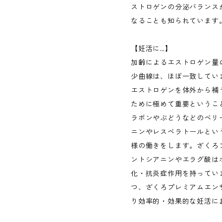
ストロゲンの分泌バランス
なることも知られています
【妊活に…】
加齢によるエストロゲン量
少曲線は、ほぼ一致してい
エストロゲンを体外から補
ために極めて重要というこ
ラボンやぶどうなどのベリ
ニンやレスベラトールとい
様の働きをします。ざくろ
ントシアニンやエラグ酸は
化・抗炎症作用を持ってい
つ、ざくろプレミアムエン
り効率的・効果的な妊活に