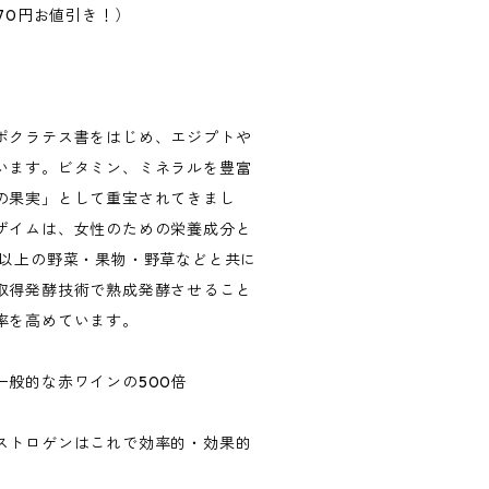
4,470円お値引き！）
！
ポクラテス書をはじめ、エジプトや
います。ビタミン、ミネラルを豊富
の果実」として重宝されてきまし
ザイムは、女性のための栄養成分と
類以上の野菜・果物・野草などと共に
取得発酵技術で熟成発酵させること
率を高めています。
一般的な赤ワインの500倍
ストロゲンはこれで効率的・効果的