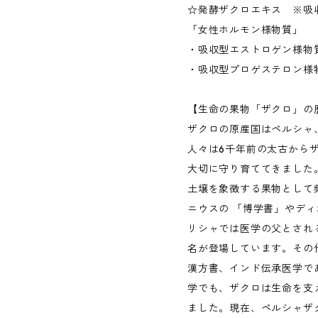
☆発酵ザクロエキス ※吸
「女性ホルモン様物質」
・吸収型エストロゲン様物質
・吸収型プロゲステロン様物
【生命の果物「ザクロ」の
ザクロの原産国はペルシャ
人々は6千年前の太古から
大切に守り育ててきました
土壌を象徴する果物として
ニウスの 「博学書」やデ
リシャでは医学の父とされ
名が登場しています。その
漢方書、インド伝承医学で
学でも、ザクロは生命を支
ました。現在、ペルシャザ