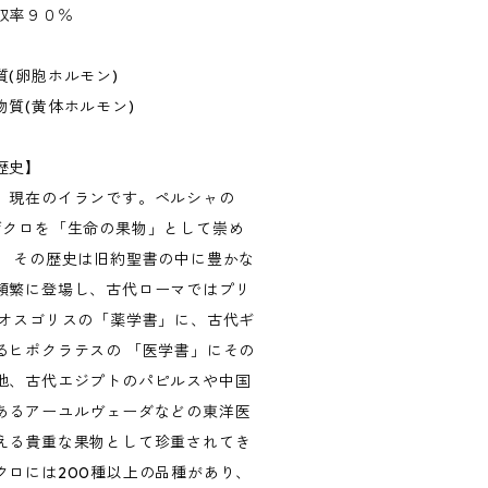
収率９０％
(卵胞ホルモン)
質(黄体ホルモン)
歴史】
、現在のイランです。ペルシャの
ザクロを「生命の果物」として崇め
。 その歴史は旧約聖書の中に豊かな
頻繁に登場し、古代ローマではプリ
ィオスゴリスの「薬学書」に、古代ギ
るヒポクラテスの 「医学書」にその
他、古代エジプトのパピルスや中国
あるアーユルヴェーダなどの東洋医
える貴重な果物として珍重されてき
クロには200種以上の品種があり、