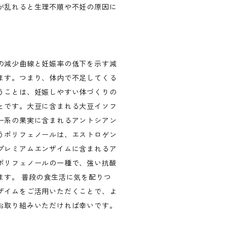
が乱れると生理不順や不妊の原因に
。
の減少曲線と妊娠率の低下を示す減
ます。つまり、体内で不足してくる
うことは、妊娠しやすい体づくりの
とです。大豆に含まれる大豆イソフ
ー系の果実に含まれるアントシアン
うポリフェノールは、エストロゲン
プレミアムエンザイムに含まれるア
ポリフェノールの一種で、強い抗酸
ます。 普段の食生活に気を配りつ
ザイムをご活用いただくことで、よ
お取り組みいただければ幸いです。