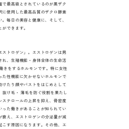
富で最高級とされているのが黒ザク
沢に使用した最高品質のザクロ酵素
い。毎日の美容と健康に、そして、
とができます。
エストロゲン」。エストロゲンは男
され、生殖機能・身体全体の生命活
な働きをするホルモンです。特に女性
った性機能に欠かせないホルモンで
助けたり顔やバストをはじめとして
、抜け毛・ 薄毛を防ぐ役割を果たし
レステロールの上昇を抑え、骨密度
いった働きがあることが知られてい
が衰え、エストロゲンの分泌量が減
起こす原因になります。その他、エ