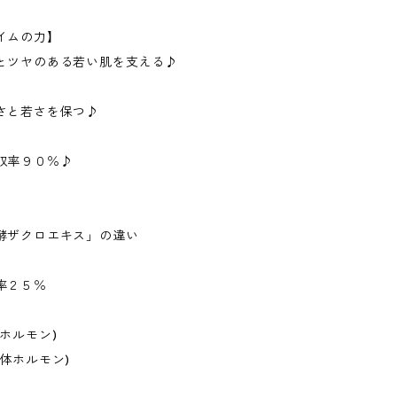
イムの力】
とツヤのある若い肌を支える♪
さと若さを保つ♪
収率９０％♪
酵ザクロエキス」の違い
率２５％
ホルモン)
体ホルモン)