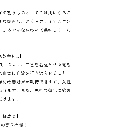
イの割りものとしてご利用になるこ
ルな焼酎も、ざくろプレミアムエン
、まろやかな味わいで美味しくいた
防改善に…】
作用により、血管を若返らせる働き
の血管に血流を行き渡らせること
予防改善効果が期待できます。女性
われます。また、男性で薄毛に悩ま
だけます。
仕様成分】
倍の高含有量！