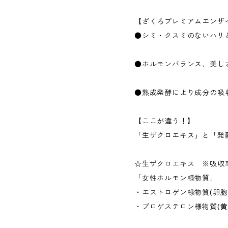
【ざくろプレミアムエンザ
●シミ・クスミのないハリ
●ホルモンバランス、美し
●熟成発酵により成分の吸
【ここが違う！】
「生ザクロエキス」と「発
☆生ザクロエキス ※吸収
「女性ホルモン様物質」
・エストロゲン様物質(卵胞
・プロゲステロン様物質(黄